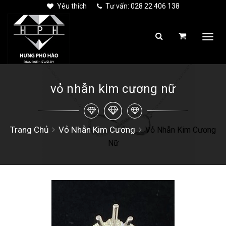
Yêu thích
Tư vấn: 028 22 406 138
Togg
navi
vỏ nhẫn kim cương nữ
Trang Chủ
Vỏ Nhẫn Kim Cương
Vỏ Nhẫn Kim Cương
Nữ