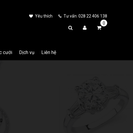
Yêu thích
Tư vấn: 028 22 406 138
0
c cưới
Dịch vụ
Liên hệ
g