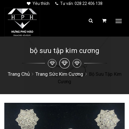
Yêu thích
Tư vấn: 028 22 406 138
Togg
navi
bộ sưu tập kim cương
Trang Chủ
Trang Sức Kim Cương
Bộ Sưu Tập Kim
Cương